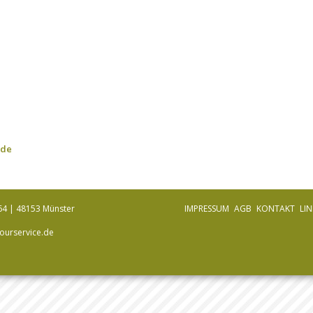
.de
64 | 48153 Münster
IMPRESSUM
AGB
KONTAKT
LIN
ourservice.de